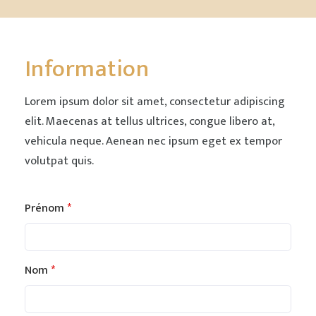
Information
Lorem ipsum dolor sit amet, consectetur adipiscing
elit. Maecenas at tellus ultrices, congue libero at,
vehicula neque. Aenean nec ipsum eget ex tempor
volutpat quis.
Prénom
Leave
this
field
blank
Nom